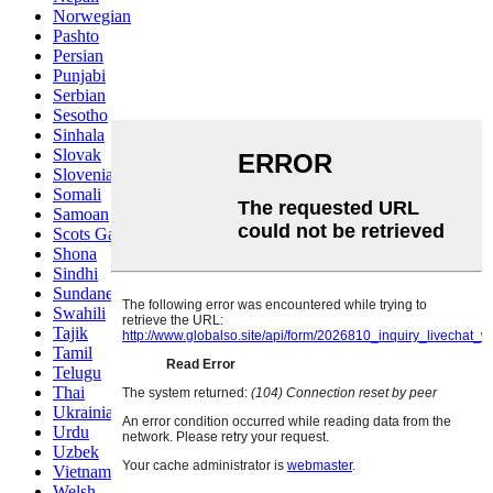
Norwegian
Pashto
Persian
Punjabi
Serbian
Sesotho
Sinhala
Slovak
Slovenian
Somali
Samoan
Scots Gaelic
Shona
Sindhi
Sundanese
Swahili
Tajik
Tamil
Telugu
Thai
Ukrainian
Urdu
Uzbek
Vietnamese
Welsh