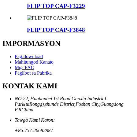
FLIP TOP CAP-F3229
FLIP TOP CAP-F3848
IMPORMASYON
Pag-download
Mahitungod Kanato
Mga FAQ
Paglibot sa Pabrika
KONTAK KAMI
NO.22, Huatianbei 1st Road,Gaoxin IndustriaI
Park(uiRongg),shunde District,Foshan City,Guangdong
P.RChina
Tawga Kami Karon:
+86-757-26682887