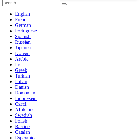
English
French
German
Portuguese
Spanish
Russian
Japanese
Korean
Arabic
Irish
Greek
Turkish
Italian
Danish
Romanian
Indonesian
Czech
Afrikaans
Swedish
Polish
Basque
Catalan
Esperanto