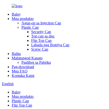
Balay
Mga produkto
Agup-op sa Injection Cap
Plastic Cap
Security Cap
Top cap sa disc
Flip Top Cap
Labada nga Botelya Cap
Screw Cap
Balita
Mahitungod Kanato
Paglibot sa Pabrika
Pag-download
Mga FAQ
Kontaka Kami
English
Balay
Mga produkto
Plastic Cap
Flip Top Cap