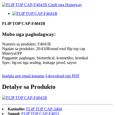
FLIP TOP CAP-F4041B
Mubo nga paghulagway:
Numero sa produkto: F4041B
Ngalan sa produkto: 20/410Round roof flip top cap
Materyal:PP
Paggamit: paghugas, biomedical, kosmetiko, kemikal
Spec: lig-on nga sealing, leakage proof, sayon
Ipadala ang email kanamo
I-download isip PDF
Detalye sa Produkto
Kaniadto:
FLIP TOP CAP-3404
Sunod:
FLIP TOP CAP-F4051