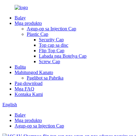
Balay
Mga produkto
Agup-op sa Injection Cap
Plastic Cap
Security Cap
Top cap sa disc
Flip Top Cap
Labada nga Botelya Cap
Screw Cap
Balita
Mahitungod Kanato
Paglibot sa Pabrika
Pag-download
Mga FAQ
Kontaka Kami
English
Balay
Mga produkto
Agup-op sa Injection Cap