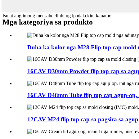
Isulat ang imong mensahe dinhi ug ipadala kini kanamo
Mga kategoriya sa produkto
Duha ka kolor nga M28 Flip top cap mold 
16CAV D30mm Powder flip top cap sa agup-o
16CAV D48mm Tube flip top cap agup-op, m
12CAV M24 flip top cap sa pagsira sa agup