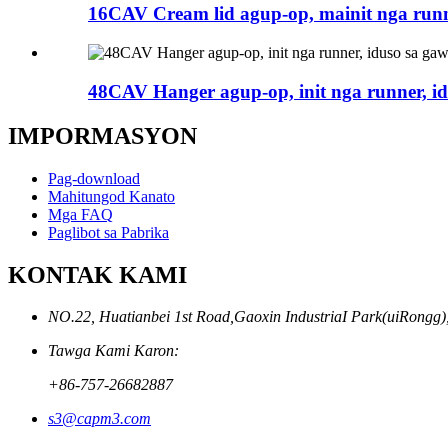
16CAV Cream lid agup-op, mainit nga runn
48CAV Hanger agup-op, init nga runner, i
IMPORMASYON
Pag-download
Mahitungod Kanato
Mga FAQ
Paglibot sa Pabrika
KONTAK KAMI
NO.22, Huatianbei 1st Road,Gaoxin IndustriaI Park(uiRongg)
Tawga Kami Karon:
+86-757-26682887
s3@capm3.com