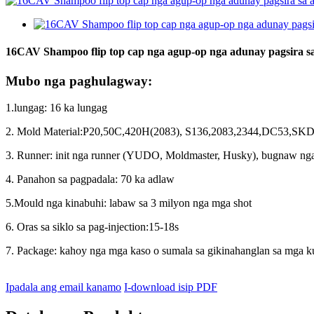
16CAV Shampoo flip top cap nga agup-op nga adunay pagsira sa
Mubo nga paghulagway:
1.lungag: 16 ka lungag
2. Mold Material:P20,50C,420H(2083), S136,2083,2344,DC53,SKD
3. Runner: init nga runner (YUDO, Moldmaster, Husky), bugnaw nga
4. Panahon sa pagpadala: 70 ka adlaw
5.Mould nga kinabuhi: labaw sa 3 milyon nga mga shot
6. Oras sa siklo sa pag-injection
:
15-18s
7. Package: kahoy nga mga kaso o sumala sa gikinahanglan sa mga k
Ipadala ang email kanamo
I-download isip PDF