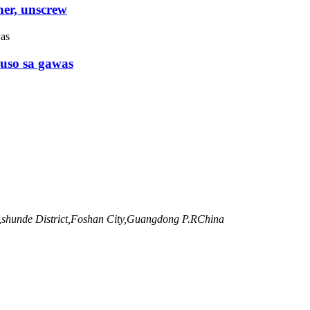
er, unscrew
duso sa gawas
,shunde District,Foshan City,Guangdong P.RChina