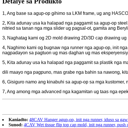
Detalye sa Produkto
1, Ang base sa agup-op gihimo sa LKM frame, ug ang HASC
2, Kita adunay usa ka halapad nga paggamit sa agup-op stee
nitried sa tanan nga mga slider ug pagsal-ot, gamita ang B
3, Naghatag kami og 2D mold drawing 2D/3D cap drawing ug m
4, Naghimo kami og bugnaw nga runner nga agup-op, init ng
nagpadayon sa pagtuon ug mas daghan ug mas eksperyensiy
5, Kita adunay usa ka halapad nga paggamit sa plastik nga m
dili maayo nga pagpuno, mas grabe nga bahin sa nawong, ki
6, Gisiguro namo ang kinabuhi sa agup-op sa mga kustomer, na
7, Ang among mga advanced nga kagamitan ug taas nga epekt
Kaniadto:
48CAV Hanger agup-op, init nga runner, iduso sa gaw
Sunod:
4CAV Wet tissue flip top cap mold, init nga runner, push 