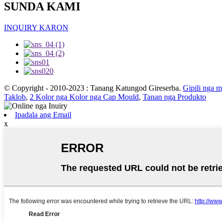
SUNDA KAMI
INQUIRY KARON
© Copyright - 2010-2023 : Tanang Katungod Gireserba.
Gipili nga 
Taklob
,
2 Kolor nga Kolor nga Cap Mould
,
Tanan nga Produkto
Ipadala ang Email
x