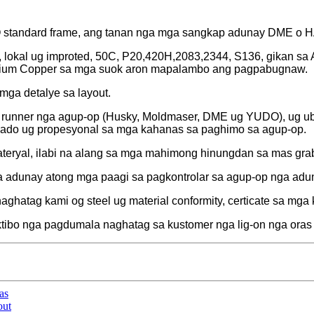
O standard frame, ang tanan nga mga sangkap adunay DME o 
l, lokal ug improted, 50C, P20,420H,2083,2344, S136, gikan 
erylium Copper sa mga suok aron mapalambo ang pagpabugnaw.
ga detalye sa layout.
a runner nga agup-op (Husky, Moldmaser, DME ug YUDO), ug u
ado ug propesyonal sa mga kahanas sa paghimo sa agup-op.
ateryal, ilabi na alang sa mga mahimong hinungdan sa mas gra
ta adunay atong mga paagi sa pagkontrolar sa agup-op nga ad
ghatag kami og steel ug material conformity, certicate sa mga 
ibo nga pagdumala naghatag sa kustomer nga lig-on nga oras 
as
out