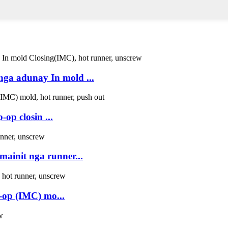
nga adunay In mold ...
p closin ...
ainit nga runner...
-op (IMC) mo...