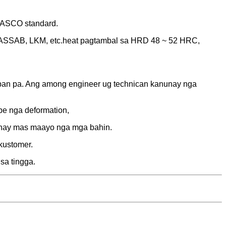
HASCO standard.
sa ASSAB, LKM, etc.heat pagtambal sa HRD 48 ~ 52 HRC,
ban pa. Ang among engineer ug technican kanunay nga
be nga deformation,
unay mas maayo nga mga bahin.
kustomer.
sa tingga.