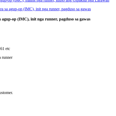
 agup-op (IMC), init nga runner, pagduso sa gawas
61 etc
 runner
ustomer.